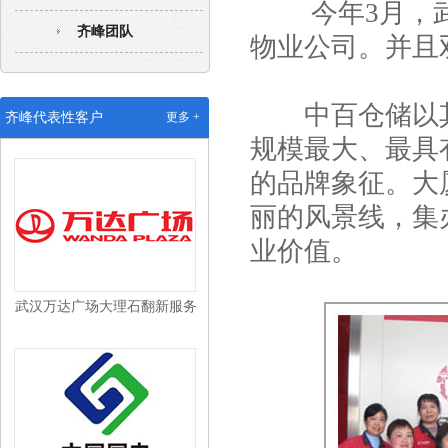
今年3月，武
齐峰团队
物业公司。并且
中百仓储以其“
武汉沃尔玛配送中心保洁外包
齐峰代表性客户
更多 +
规模最大、最具
的品牌象征。大
丽的风景线，集
业价值。
武汉万达广场大理石翻新服务