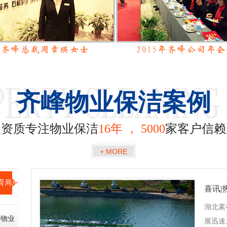
齐峰物业保洁案例
级资质专注物业保洁
16年 ， 5000
家客户信赖
+ MORE
育局水
湖北素
峰物业
展迅速