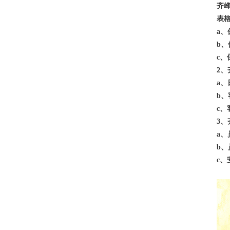
齐
表
a
b
c
2
a
b
c
3
a
b
c