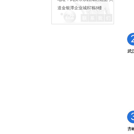
道金银潭企业城B7栋8楼
武汉中百仓储保洁外包
武
武汉良品铺子石材护理
齐