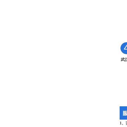
武汉马哥孛罗酒店保洁外包
武
1