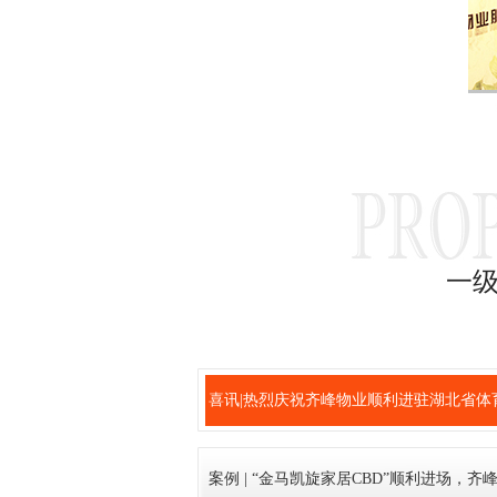
一
喜讯|热烈庆祝齐峰物业顺利进驻湖北省体
上中心竞赛基地!
案例 | “金马凯旋家居CBD”顺利进场，齐