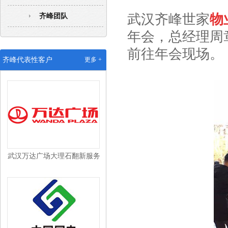
武汉齐峰世家
物
齐峰团队
年会，总经理周
前往年会现场。
武汉沃尔玛配送中心保洁外包
齐峰代表性客户
更多 +
武汉万达广场大理石翻新服务